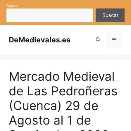
Saltar
Buscar
al
Buscar
contenido
DeMedievales.es
Menú
Mercado Medieval
de Las Pedroñeras
(Cuenca) 29 de
Agosto al 1 de