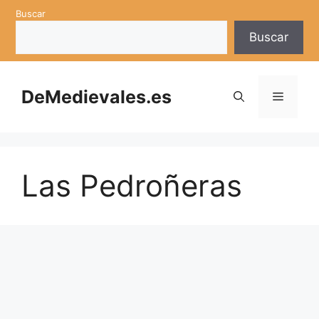
Saltar
Buscar
al
Buscar
contenido
DeMedievales.es
Menú
Las Pedroñeras