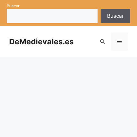
Saltar
Buscar
al
Buscar
contenido
DeMedievales.es
Menú