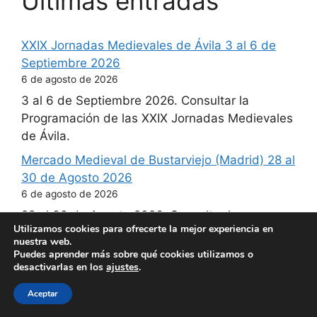
Ultimas entradas
XXIX Jornadas Medievales de Ávila 3 al 6 de
Septiembre 2026
6 de agosto de 2026
3 al 6 de Septiembre 2026. Consultar la
Programación de las XXIX Jornadas Medievales
de Ávila.
Mercado Medieval de Bustarviejo (Madrid) 28 al
30 de Agosto 2026
6 de agosto de 2026
28 al 30 de Agosto 2026. Consultar la
Utilizamos cookies para ofrecerte la mejor experiencia en
Programación del Mercado Medieval de
nuestra web.
Bustarviejo.
Puedes aprender más sobre qué cookies utilizamos o
desactivarlas en los
ajustes
.
Mercado Marinero de Colindres (Cantabria) 7 al
9 de Agosto 2026
Aceptar
6 de agosto de 2026