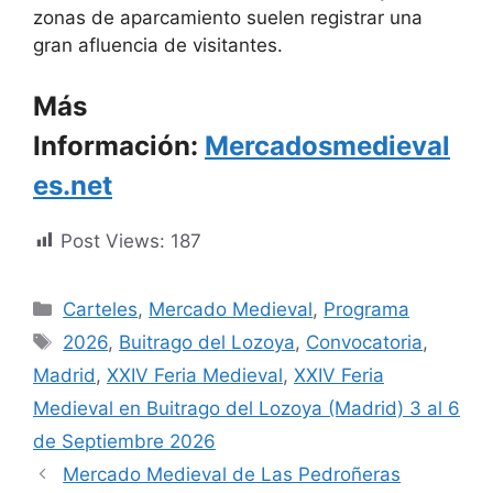
zonas de aparcamiento suelen registrar una
gran afluencia de visitantes.
Más
Información:
Mercadosmedieval
es.net
Post Views:
187
Categorías
Carteles
,
Mercado Medieval
,
Programa
Etiquetas
2026
,
Buitrago del Lozoya
,
Convocatoria
,
Madrid
,
XXIV Feria Medieval
,
XXIV Feria
Medieval en Buitrago del Lozoya (Madrid) 3 al 6
de Septiembre 2026
Mercado Medieval de Las Pedroñeras