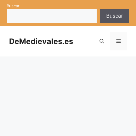
Saltar
Buscar
al
Buscar
contenido
DeMedievales.es
Menú