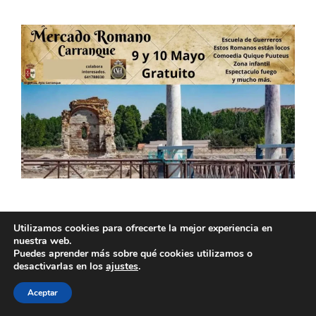
9 al 10 de Mayo 2026. Consultar la
Utilizamos cookies para ofrecerte la mejor experiencia en
Programación del Mercado Romano de
nuestra web.
Carranque.
Puedes aprender más sobre qué cookies utilizamos o
desactivarlas en los
ajustes
.
Leer más
Aceptar