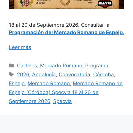
18 al 20 de Septiembre 2026. Consultar la
Programación del Mercado Romano de Espejo.
Leer más
Categorías
Carteles
,
Mercado Romano
,
Programa
Etiquetas
2026
,
Andalucía
,
Convocatoria
,
Córdoba
,
Espejo
,
Mercado Romano
,
Mercado Romano de
Espejo (Córdoba) Specvla 18 al 20 de
Septiembre 2026
,
Specvla