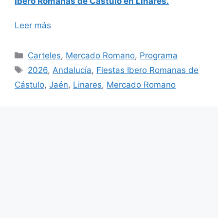
Ibero Romanas de Cástulo en Linares.
Leer más
Categorías
Carteles
,
Mercado Romano
,
Programa
Etiquetas
2026
,
Andalucía
,
Fiestas Ibero Romanas de
Cástulo
,
Jaén
,
Linares
,
Mercado Romano