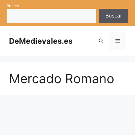
Saltar
Buscar
al
Buscar
contenido
DeMedievales.es
Menú
Mercado Romano