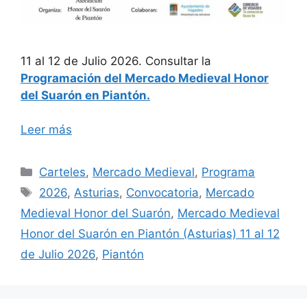
11 al 12 de Julio 2026. Consultar la
Programación del Mercado Medieval Honor
del Suarón en Piantón.
Leer más
Categorías
Carteles
,
Mercado Medieval
,
Programa
Etiquetas
2026
,
Asturias
,
Convocatoria
,
Mercado
Medieval Honor del Suarón
,
Mercado Medieval
Honor del Suarón en Piantón (Asturias) 11 al 12
de Julio 2026
,
Piantón