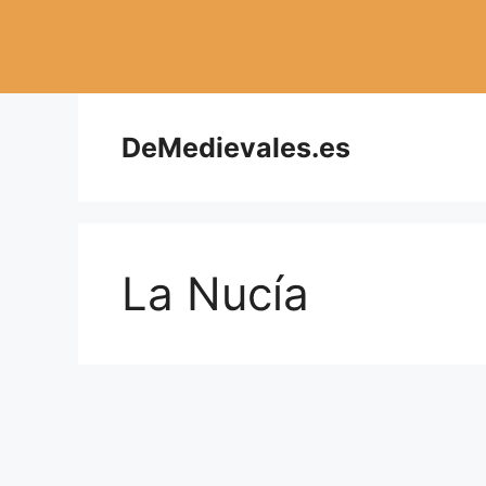
Saltar
al
contenido
DeMedievales.es
La Nucía