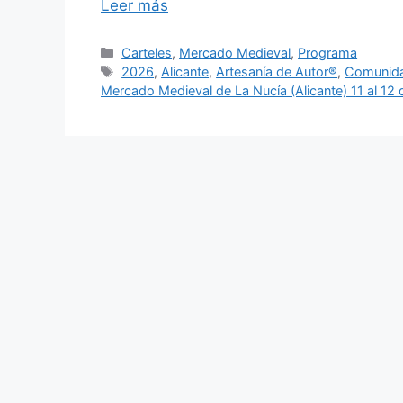
Leer más
Categorías
Carteles
,
Mercado Medieval
,
Programa
Etiquetas
2026
,
Alicante
,
Artesanía de Autor®
,
Comunida
Mercado Medieval de La Nucía (Alicante) 11 al 12 