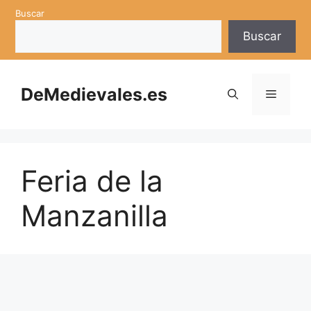
Saltar
Buscar
al
Buscar
contenido
DeMedievales.es
Menú
Feria de la
Manzanilla