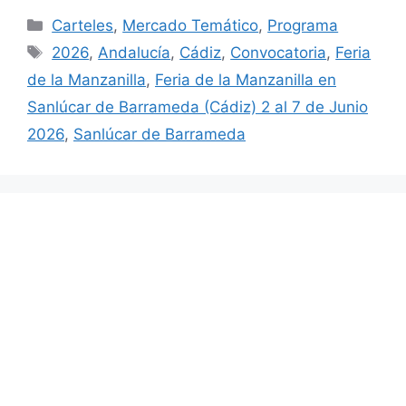
Categorías
Carteles
,
Mercado Temático
,
Programa
Etiquetas
2026
,
Andalucía
,
Cádiz
,
Convocatoria
,
Feria
de la Manzanilla
,
Feria de la Manzanilla en
Sanlúcar de Barrameda (Cádiz) 2 al 7 de Junio
2026
,
Sanlúcar de Barrameda