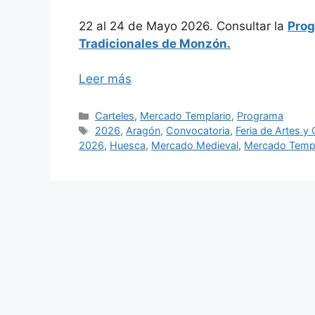
22 al 24 de Mayo 2026. Consultar la
Prog
Tradicionales de Monzón.
Leer más
Categorías
Carteles
,
Mercado Templario
,
Programa
Etiquetas
2026
,
Aragón
,
Convocatoria
,
Feria de Artes y
2026
,
Huesca
,
Mercado Medieval
,
Mercado Templ