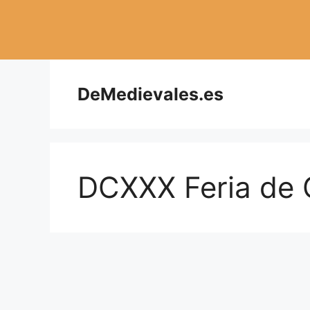
Saltar
al
contenido
DeMedievales.es
DCXXX Feria de