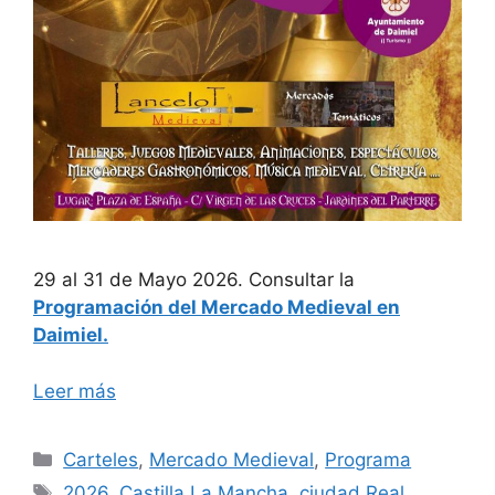
29 al 31 de Mayo 2026. Consultar la
Programación del Mercado Medieval en
Daimiel.
Leer más
Categorías
Carteles
,
Mercado Medieval
,
Programa
Etiquetas
2026
,
Castilla La Mancha
,
ciudad Real
,