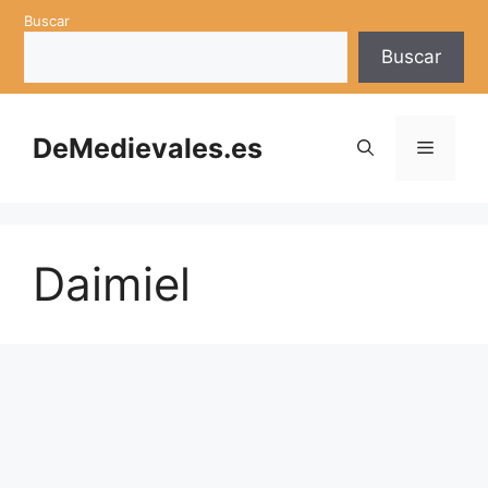
Saltar
Buscar
al
Buscar
contenido
DeMedievales.es
Menú
Daimiel