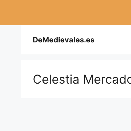
Saltar
al
contenido
DeMedievales.es
Celestia Mercad