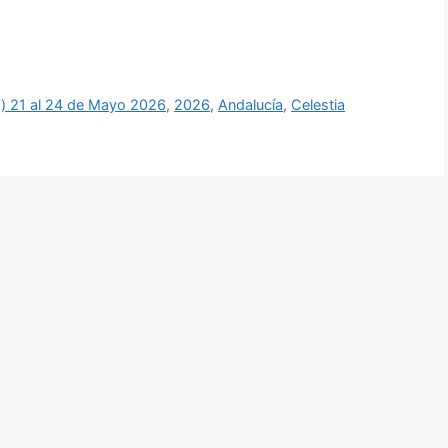
a) 21 al 24 de Mayo 2026
,
2026
,
Andalucía
,
Celestia