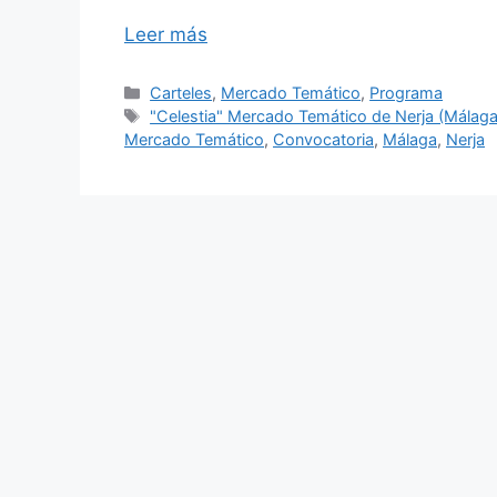
Leer más
Categorías
Carteles
,
Mercado Temático
,
Programa
Etiquetas
"Celestia" Mercado Temático de Nerja (Málag
Mercado Temático
,
Convocatoria
,
Málaga
,
Nerja