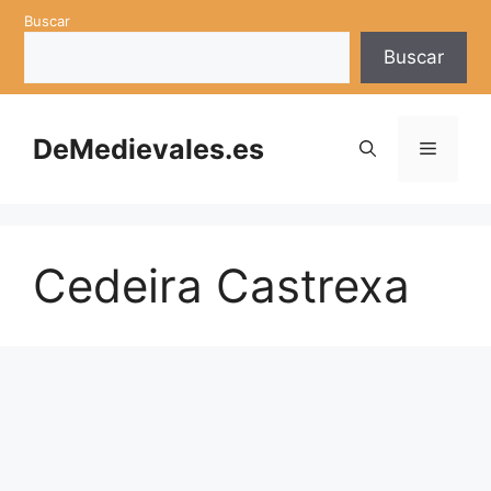
Saltar
Buscar
al
Buscar
contenido
DeMedievales.es
Menú
Cedeira Castrexa