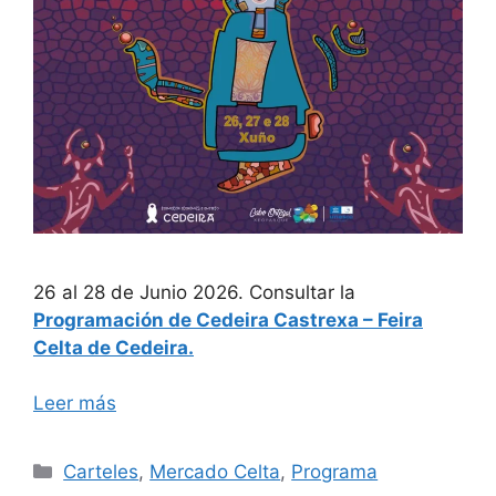
26 al 28 de Junio 2026. Consultar la
Programación de Cedeira Castrexa – Feira
Celta de Cedeira.
Leer más
Categorías
Carteles
,
Mercado Celta
,
Programa