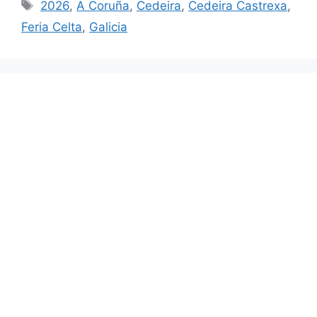
Etiquetas
2026
,
A Coruña
,
Cedeira
,
Cedeira Castrexa
,
Feria Celta
,
Galicia