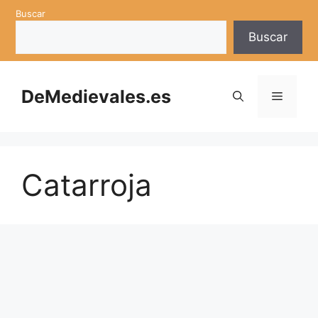
Saltar
Buscar
al
Buscar
contenido
DeMedievales.es
Menú
Catarroja