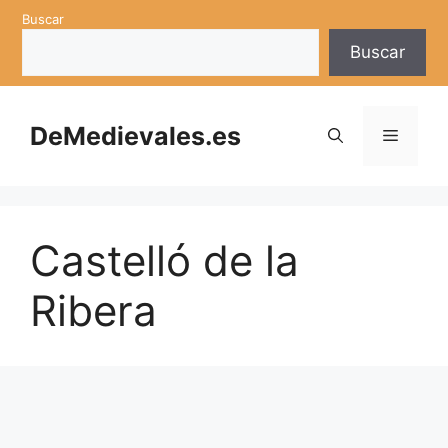
Saltar
Buscar
al
Buscar
contenido
DeMedievales.es
Menú
Castelló de la
Ribera