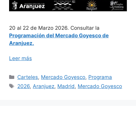
20 al 22 de Marzo 2026. Consultar la
Programación del Mercado Goyesco de
Aranjuez.
Leer más
Categorías
Carteles
,
Mercado Goyesco
,
Programa
Etiquetas
2026
,
Aranjuez
,
Madrid
,
Mercado Goyesco