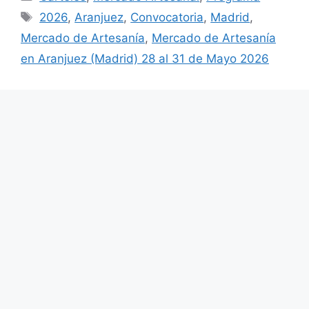
Etiquetas
2026
,
Aranjuez
,
Convocatoria
,
Madrid
,
Mercado de Artesanía
,
Mercado de Artesanía
en Aranjuez (Madrid) 28 al 31 de Mayo 2026