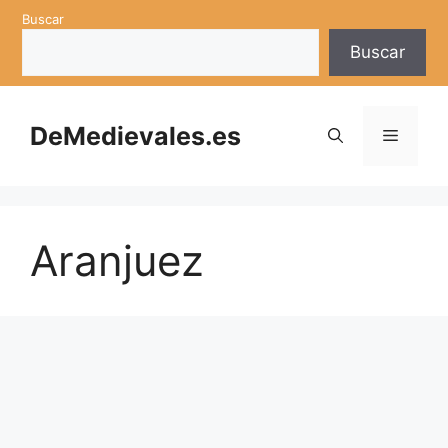
Saltar
Buscar
al
Buscar
contenido
DeMedievales.es
Menú
Aranjuez