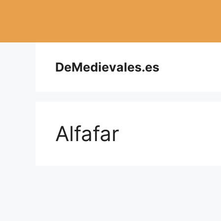
Saltar
al
contenido
DeMedievales.es
Alfafar