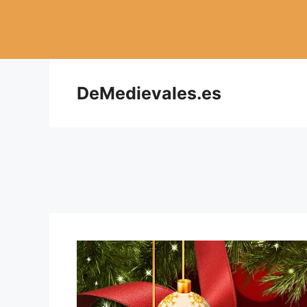
Saltar
al
contenido
DeMedievales.es