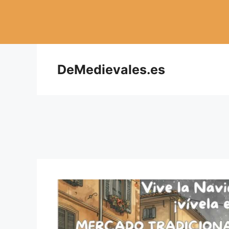
Saltar
al
contenido
DeMedievales.es