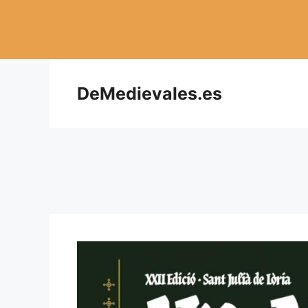
Saltar
al
contenido
DeMedievales.es