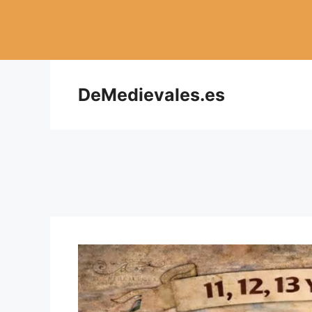
Saltar
al
contenido
DeMedievales.es