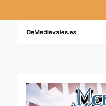
Saltar
al
contenido
DeMedievales.es