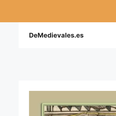
Saltar
al
contenido
DeMedievales.es