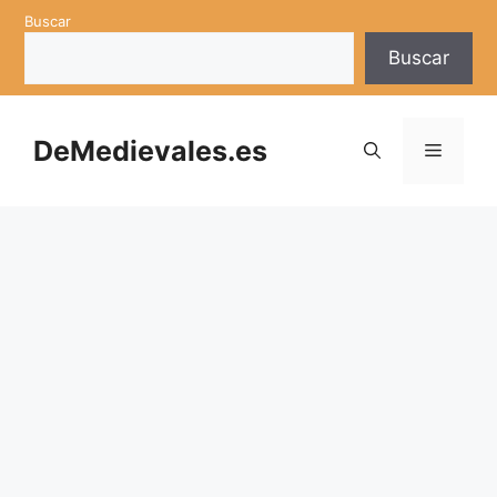
Saltar
Buscar
al
Buscar
contenido
DeMedievales.es
Menú