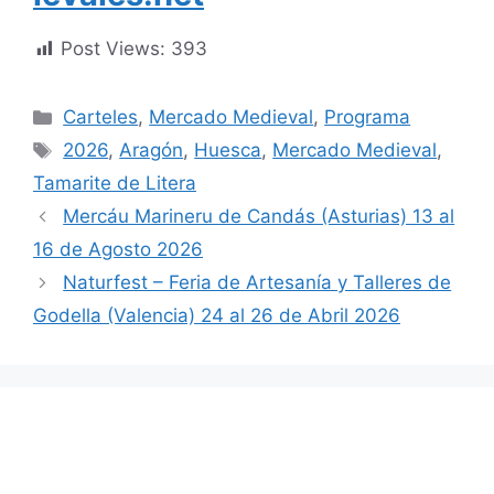
Post Views:
393
Categorías
Carteles
,
Mercado Medieval
,
Programa
Etiquetas
2026
,
Aragón
,
Huesca
,
Mercado Medieval
,
Tamarite de Litera
Mercáu Marineru de Candás (Asturias) 13 al
16 de Agosto 2026
Naturfest – Feria de Artesanía y Talleres de
Godella (Valencia) 24 al 26 de Abril 2026