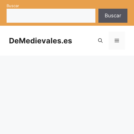
Saltar
Buscar
al
Buscar
contenido
DeMedievales.es
Menú