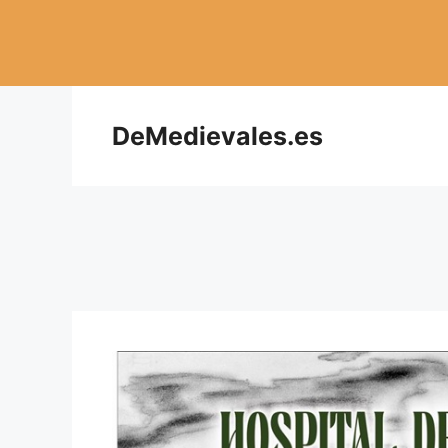
Saltar
al
contenido
DeMedievales.es