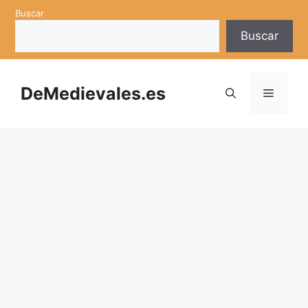
Saltar
Buscar
al
Buscar
contenido
DeMedievales.es
Menú