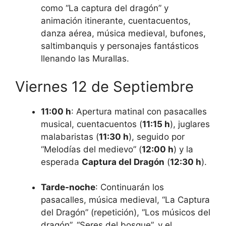
como “La captura del dragón” y
animación itinerante, cuentacuentos,
danza aérea, música medieval, bufones,
saltimbanquis y personajes fantásticos
llenando las Murallas.
Viernes 12 de Septiembre
11:00 h
: Apertura matinal con pasacalles
musical, cuentacuentos (
11:15 h
), juglares
malabaristas (
11:30 h
), seguido por
“Melodías del medievo” (
12:00 h
) y la
esperada
Captura del Dragón
(
12:30 h
).
Tarde-noche
: Continuarán los
pasacalles, música medieval, “La Captura
del Dragón” (repetición), “Los músicos del
dragón”, “Seres del bosque”, y el