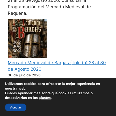
21 al 23 de Agosto 2026. Consultar la
Programación del Mercado Medieval de
Requena.
Mercado Medieval de Bargas (Toledo) 28 al 30
de Agosto 2026
30 de julio de 2026
28 al 30 de Agosto 2026. Consultar la
Utilizamos cookies para ofrecerte la mejor experiencia en
nuestra web.
Programación del Mercado Medieval de Bargas.
Puedes aprender más sobre qué cookies utilizamos o
desactivarlas en los
ajustes
.
Aceptar