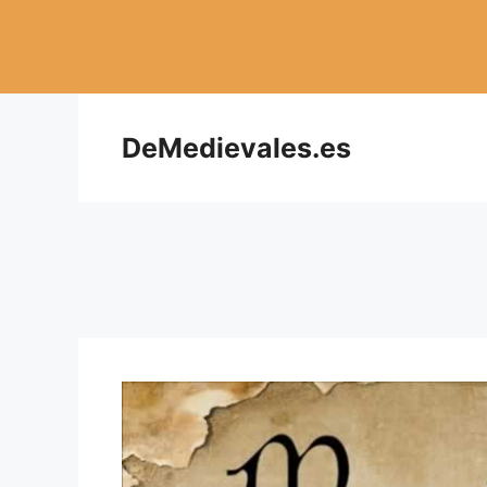
Saltar
al
contenido
DeMedievales.es