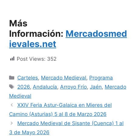
Más
Información:
Mercadosmed
ievales.net
Post Views:
352
Categorías
Carteles
,
Mercado Medieval
,
Programa
Etiquetas
2026
,
Andalucía
,
Arroyo Frío
,
Jaén
,
Mercado
Medieval
XXIV Feria Astur-Galaica en Mieres del
Camino (Asturias) 5 al 8 de Marzo 2026
Mercado Medieval de Sisante (Cuenca) 1 al
3 de Mayo 2026