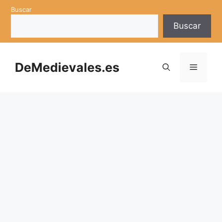
Saltar
Buscar
al
Buscar
contenido
DeMedievales.es
Menú