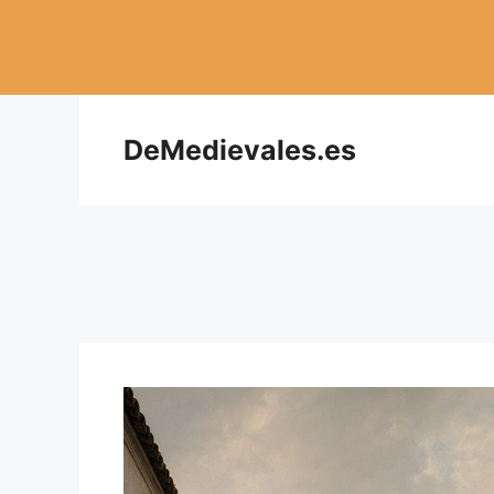
Saltar
al
contenido
DeMedievales.es