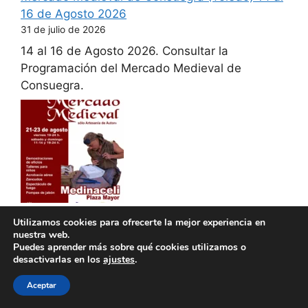
16 de Agosto 2026
31 de julio de 2026
14 al 16 de Agosto 2026. Consultar la
Programación del Mercado Medieval de
Consuegra.
Mercado Medieval con Artesanía de Autor de
Utilizamos cookies para ofrecerte la mejor experiencia en
Medinaceli (Soria) 21 al 23 de Agosto 2026
nuestra web.
Puedes aprender más sobre qué cookies utilizamos o
31 de julio de 2026
desactivarlas en los
ajustes
.
21 al 23 de Agosto 2026. Consultar la
Aceptar
Programación del Mercado Medieval con
Artesanía de Autor de Medinaceli.