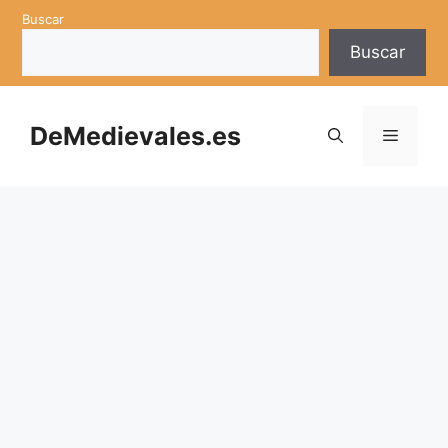
Saltar
Buscar
al
Buscar
contenido
DeMedievales.es
Menú