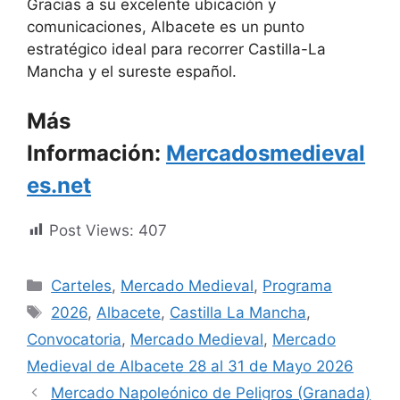
Gracias a su excelente ubicación y
comunicaciones, Albacete es un punto
estratégico ideal para recorrer Castilla-La
Mancha y el sureste español.
Más
Información:
Mercadosmedieval
es.net
Post Views:
407
Categorías
Carteles
,
Mercado Medieval
,
Programa
Etiquetas
2026
,
Albacete
,
Castilla La Mancha
,
Convocatoria
,
Mercado Medieval
,
Mercado
Medieval de Albacete 28 al 31 de Mayo 2026
Mercado Napoleónico de Peligros (Granada)