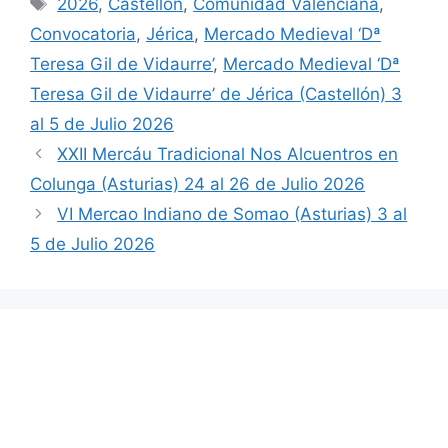
Etiquetas
2026
,
Castellón
,
Comunidad Valenciana
,
Convocatoria
,
Jérica
,
Mercado Medieval ‘Dª
Teresa Gil de Vidaurre’
,
Mercado Medieval ‘Dª
Teresa Gil de Vidaurre’ de Jérica (Castellón) 3
al 5 de Julio 2026
XXII Mercáu Tradicional Nos Alcuentros en
Colunga (Asturias) 24 al 26 de Julio 2026
VI Mercao Indiano de Somao (Asturias) 3 al
5 de Julio 2026