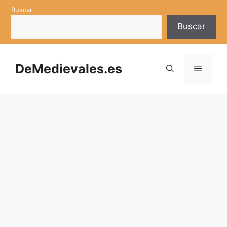
Saltar
Buscar
al
Buscar
contenido
DeMedievales.es
Menú