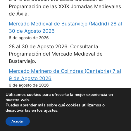
Programación de las XXIX Jornadas Medievales
de Ávila.
Mercado Medieval de Bustarviejo (Madrid) 28 al
30 de Agosto 2026
6 de agosto de 2026
28 al 30 de Agosto 2026. Consultar la
Programación del Mercado Medieval de
Bustarviejo.
Mercado Marinero de Colindres (Cantabria) 7 al
9 de Agosto 2026
6 de agosto de 2026
7 al 9 de Agosto 2026. Consultar la
Utilizamos cookies para ofrecerte la mejor experiencia en
nuestra web.
Programación del Mercado Marinero de
Puedes aprender más sobre qué cookies utilizamos o
Colindres.
desactivarlas en los
ajustes
.
Gran Mercado Medieval de Villarrubia de los
Aceptar
Ojos (Ciudad Real) 28 al 30 de Agosto 2026