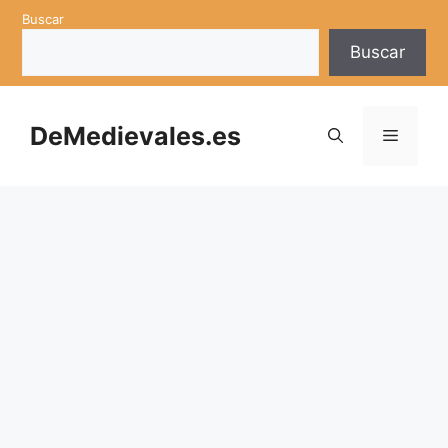
Saltar
Buscar
al
Buscar
contenido
DeMedievales.es
Menú