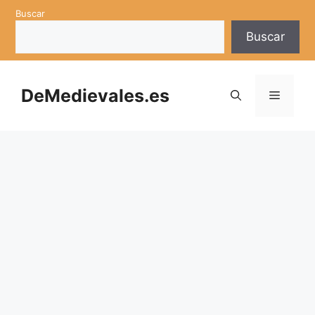
Saltar
Buscar
al
Buscar
contenido
DeMedievales.es
Menú