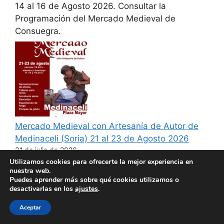
14 al 16 de Agosto 2026. Consultar la
Programación del Mercado Medieval de
Consuegra.
Mercado Medieval con Artesanía de Autor de
Medinaceli (Soria) 21 al 23 de Agosto 2026
31 de julio de 2026
Utilizamos cookies para ofrecerte la mejor experiencia en
21 al 23 de Agosto 2026. Consultar la
nuestra web.
Programación del Mercado Medieval con
Puedes aprender más sobre qué cookies utilizamos o
desactivarlas en los
ajustes
.
Artesanía de Autor de Medinaceli.
Aceptar