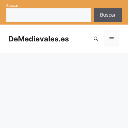
Saltar
Buscar
al
Buscar
contenido
DeMedievales.es
Menú