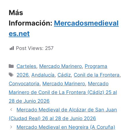
Más
Información:
Mercadosmedieval
es.net
Post Views:
257
Categorías
Carteles
,
Mercado Marinero
,
Programa
Etiquetas
2026
,
Andalucía
,
Cádiz
,
Conil de la Frontera
,
Convocatoria
,
Mercado Marinero
,
Mercado
Marinero de Conil de La Frontera (Cádiz) 25 al
28 de Junio 2026
Mercado Medieval de Alcázar de San Juan
(Ciudad Real) 26 al 28 de Junio 2026
Mercado Medieval en Negreira (A Coruña)