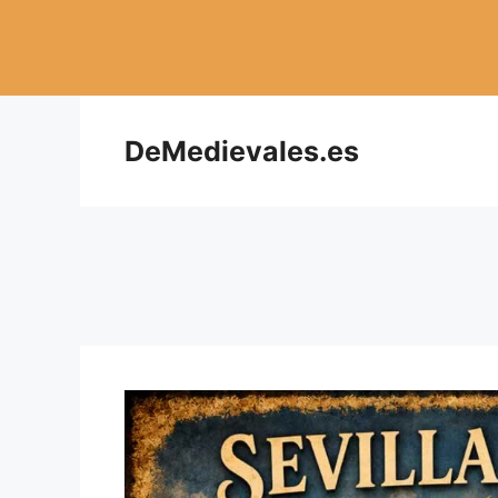
Saltar
al
contenido
DeMedievales.es