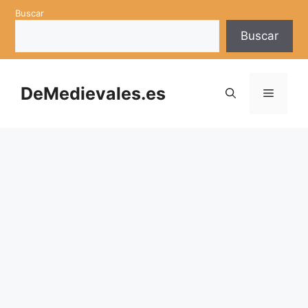
Saltar
Buscar
al
Buscar
contenido
DeMedievales.es
Menú