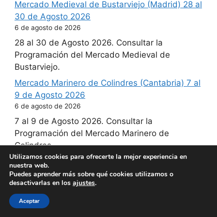
Mercado Medieval de Bustarviejo (Madrid) 28 al
30 de Agosto 2026
6 de agosto de 2026
28 al 30 de Agosto 2026. Consultar la
Programación del Mercado Medieval de
Bustarviejo.
Mercado Marinero de Colindres (Cantabria) 7 al
9 de Agosto 2026
6 de agosto de 2026
7 al 9 de Agosto 2026. Consultar la
Programación del Mercado Marinero de
Colindres.
Utilizamos cookies para ofrecerte la mejor experiencia en
Gran Mercado Medieval de Villarrubia de los
nuestra web.
Ojos (Ciudad Real) 28 al 30 de Agosto 2026
Puedes aprender más sobre qué cookies utilizamos o
desactivarlas en los
ajustes
.
6 de agosto de 2026
28 al 30 de Agosto 2026. Consultar la
Aceptar
Programación del Gran Mercado Medieval de