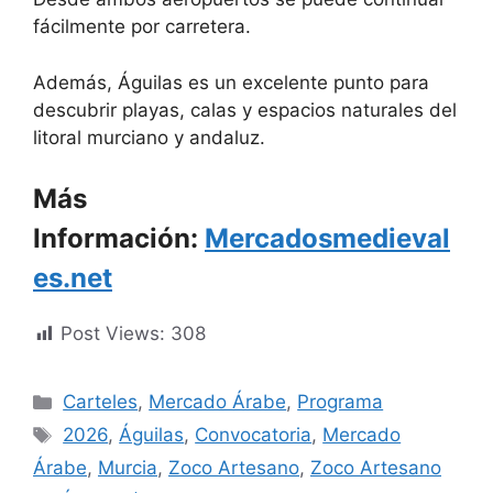
fácilmente por carretera.
Además, Águilas es un excelente punto para
descubrir playas, calas y espacios naturales del
litoral murciano y andaluz.
Más
Información:
Mercadosmedieval
es.net
Post Views:
308
Categorías
Carteles
,
Mercado Árabe
,
Programa
Etiquetas
2026
,
Águilas
,
Convocatoria
,
Mercado
Árabe
,
Murcia
,
Zoco Artesano
,
Zoco Artesano