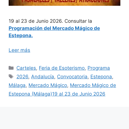
19 al 23 de Junio 2026. Consultar la
Programación del Mercado Mágico de
Estepona.
Leer más
Categorías
Carteles
,
Feria de Esoterismo
,
Programa
Etiquetas
2026
,
Andalucía
,
Convocatoria
,
Estepona
,
Málaga
,
Mercado Mágico
,
Mercado Mágico de
Estepona (Málaga)19 al 23 de Junio 2026