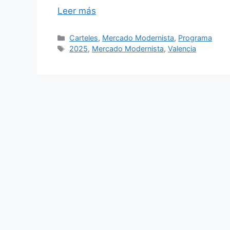
Leer más
Categorías
Carteles
,
Mercado Modernista
,
Programa
Etiquetas
2025
,
Mercado Modernista
,
Valencia