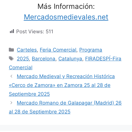
Más Información:
Mercadosmedievales.net
Post Views:
511
Categorías
Carteles
,
Feria Comercial
,
Programa
Etiquetas
2025
,
Barcelona
,
Catalunya
,
FIRADESPÍ-Fira
Comercial
Mercado Medieval y Recreación Histórica
«Cerco de Zamora» en Zamora 25 al 28 de
Septiembre 2025
Mercado Romano de Galapagar (Madrid) 26
al 28 de Septiembre 2025