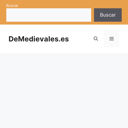
Saltar
Buscar
al
Buscar
contenido
DeMedievales.es
Menú