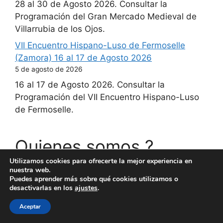
28 al 30 de Agosto 2026. Consultar la
Programación del Gran Mercado Medieval de
Villarrubia de los Ojos.
VII Encuentro Hispano-Luso de Fermoselle
(Zamora) 16 al 17 de Agosto 2026
5 de agosto de 2026
16 al 17 de Agosto 2026. Consultar la
Programación del VII Encuentro Hispano-Luso
de Fermoselle.
Quienes somos ?
Utilizamos cookies para ofrecerte la mejor experiencia en
nuestra web.
Un par de locos , amantes de los mercados
Puedes aprender más sobre qué cookies utilizamos o
desactivarlas en los
ajustes
.
temáticos que les gusta informar con carteles y
programas de cada uno de ellos.
Aceptar